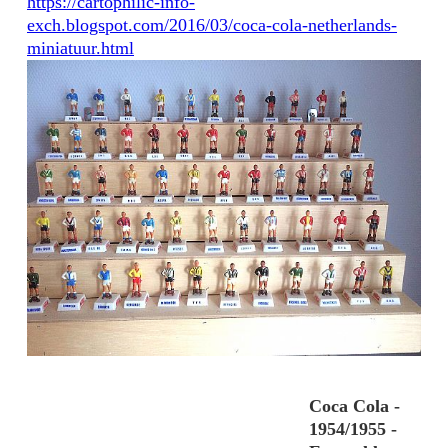
https://cartophilic-info-
exch.blogspot.com/2016/03/coca-cola-netherlands-
miniatuur.html​
Coca Cola -
1954/1955 -