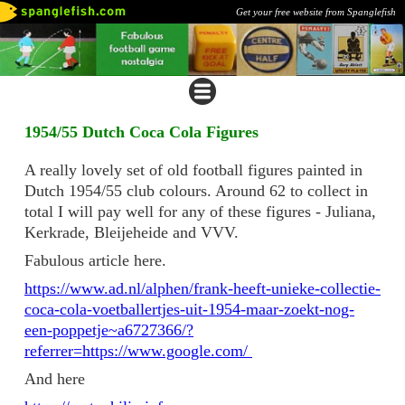
Get your free website from Spanglefish
1954/55 Dutch Coca Cola Figures
A really lovely set of old football figures painted in
Dutch 1954/55 club colours. Around 62 to collect in
total I will pay well for any of these figures - Juliana,
Kerkrade, Bleijeheide and VVV.
Fabulous article here.
https://www.ad.nl/alphen/frank-heeft-unieke-collectie-
coca-cola-voetballertjes-uit-1954-maar-zoekt-nog-
een-poppetje~a6727366/?
referrer=https://www.google.com/
And here