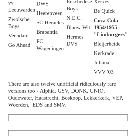
Enschedese
Xerxes
vv
DWS
Boys
Leeuwarden
Be Quick
Heerenveen
N.E.C.
Zwolsche
Coca Cola -
SC Heracles
Boys
Blauw Wit
1954/1955 -
Brabantia
"Limburgers"
Veendam
Hermes
FC
DVS
Bleijerheide
Go Ahead
Wageningen
Kerkrade
Juliana
VVV '03
There are also twelve unofficial ridiculously rare
versions too - Alphia, GSV, DONK, UNIO,
Oudewater, Haastrecht, Boskoop, Lekkerkerk, VEP,
Woerden, EDS and SMV.