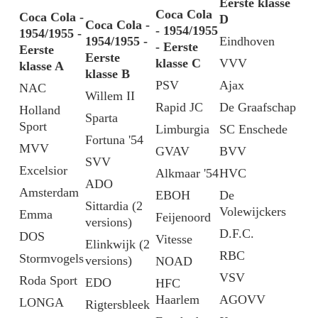
Eerste klasse
Coca Cola
Coca Cola -
D
Coca Cola -
- 1954/1955
1954/1955 -
1954/1955 -
Eindhoven
- Eerste
Eerste
Eerste
klasse C
VVV
klasse A
klasse B
PSV
Ajax
NAC
Willem II
Rapid JC
De Graafschap
Holland
Sparta
Sport
Limburgia
SC Enschede
Fortuna '54
MVV
GVAV
BVV
SVV
Excelsior
Alkmaar '54
HVC
ADO
Amsterdam
EBOH
De
Sittardia (2
Volewijckers
Emma
Feijenoord
versions)
D.F.C.
DOS
Vitesse
Elinkwijk (2
RBC
Stormvogels
versions)
NOAD
VSV
Roda Sport
EDO
HFC
Haarlem
AGOVV
LONGA
Rigtersbleek